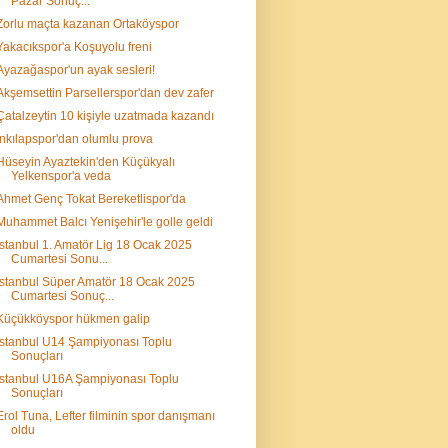
Pazar Sonuç...
Zorlu maçta kazanan Ortaköyspor
Yakacıkspor'a Koşuyolu freni
Ayazağaspor'un ayak sesleri!
Akşemsettin Parsellerspor'dan dev zafer
Çatalzeytin 10 kişiyle uzatmada kazandı
İnkılapspor'dan olumlu prova
Hüseyin Ayaztekin'den Küçükyalı
Yelkenspor'a veda
Ahmet Genç Tokat Bereketlispor'da
Muhammet Balcı Yenişehir'le golle geldi
İstanbul 1. Amatör Lig 18 Ocak 2025
Cumartesi Sonu...
İstanbul Süper Amatör 18 Ocak 2025
Cumartesi Sonuç...
Küçükköyspor hükmen galip
İstanbul U14 Şampiyonası Toplu
Sonuçları
İstanbul U16A Şampiyonası Toplu
Sonuçları
Erol Tuna, Lefter filminin spor danışmanı
oldu