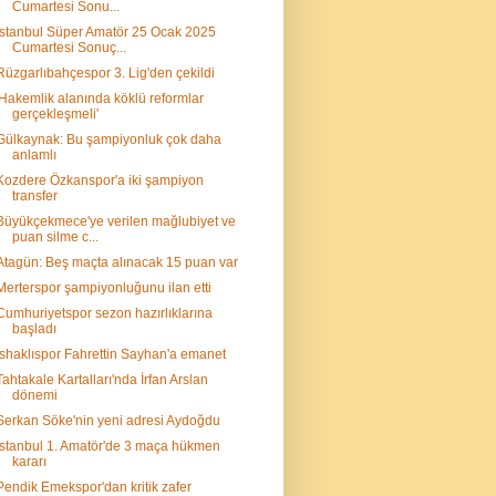
Cumartesi Sonu...
İstanbul Süper Amatör 25 Ocak 2025
Cumartesi Sonuç...
Rüzgarlıbahçespor 3. Lig'den çekildi
'Hakemlik alanında köklü reformlar
gerçekleşmeli'
Gülkaynak: Bu şampiyonluk çok daha
anlamlı
Kozdere Özkanspor'a iki şampiyon
transfer
Büyükçekmece'ye verilen mağlubiyet ve
puan silme c...
Atagün: Beş maçta alınacak 15 puan var
Merterspor şampiyonluğunu ilan etti
Cumhuriyetspor sezon hazırlıklarına
başladı
İshaklıspor Fahrettin Sayhan'a emanet
Tahtakale Kartalları'nda İrfan Arslan
dönemi
Serkan Söke'nin yeni adresi Aydoğdu
İstanbul 1. Amatör'de 3 maça hükmen
kararı
Pendik Emekspor'dan kritik zafer