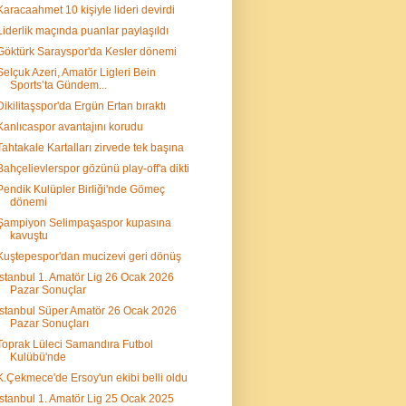
Karacaahmet 10 kişiyle lideri devirdi
Liderlik maçında puanlar paylaşıldı
Göktürk Sarayspor'da Kesler dönemi
Selçuk Azeri, Amatör Ligleri Bein
Sports’ta Gündem...
Dikilitaşspor'da Ergün Ertan bıraktı
Kanlıcaspor avantajını korudu
Tahtakale Kartalları zirvede tek başına
Bahçelievlerspor gözünü play-off'a dikti
Pendik Kulüpler Birliği'nde Gömeç
dönemi
Şampiyon Selimpaşaspor kupasına
kavuştu
Kuştepespor'dan mucizevi geri dönüş
İstanbul 1. Amatör Lig 26 Ocak 2026
Pazar Sonuçlar
İstanbul Süper Amatör 26 Ocak 2026
Pazar Sonuçları
Toprak Lüleci Samandıra Futbol
Kulübü'nde
K.Çekmece'de Ersoy'un ekibi belli oldu
İstanbul 1. Amatör Lig 25 Ocak 2025