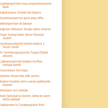
Kuştepespor'dan maç programlamasına
tepki
Soğuksuspor zirvede tek başına
Güzelhisarspor'un gözü play-off'ta
İstiklalspor'dan iki takviye
Bağcılar Orduspor Sezgin Işık'a emanet
Özgür Subaşı'ndan Şenol Güneş'e
ziyaret
Küçükayasofya'da hasret sadece 1
sezon sürdü
Öz Yarımburgazspor'da Turgut Öztürk
dönemi
Çağlayanspor'da başkan Kurt'tan
mangal partisi
Kavacıkspor hırs küpü
Anadolu Hisarı'nda çifte sevinç
Beykoz Anadolu ikinci yarıya galibiyetle
başladı
Silivrispor son nefeste
Rami Şehzade'yi devirdi, tahta bir adım
daha yaklaştı
Topkapıspor'a Cevatpaşaspor freni