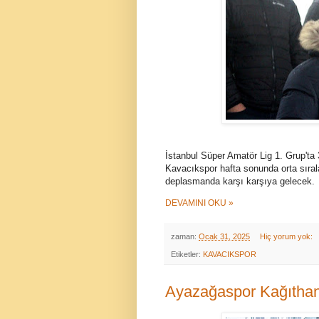
İstanbul Süper Amatör Lig 1. Grup'ta
Kavacıkspor hafta sonunda orta sıral
deplasmanda karşı karşıya gelecek.
DEVAMINI OKU »
zaman:
Ocak 31, 2025
Hiç yorum yok:
Etiketler:
KAVACIKSPOR
Ayazağaspor Kağıthan