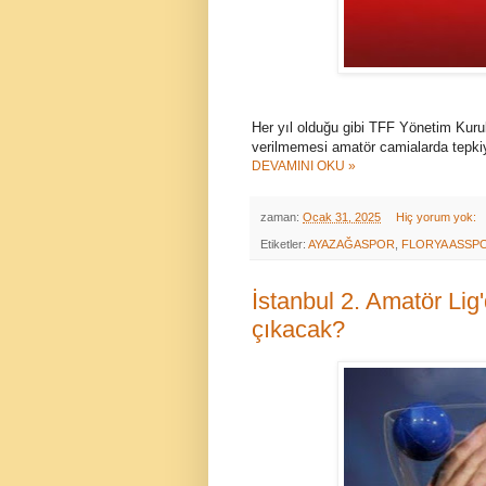
Her yıl olduğu gibi TFF Yönetim Kurul
verilmemesi amatör camialarda tepkiy
DEVAMINI OKU »
zaman:
Ocak 31, 2025
Hiç yorum yok:
Etiketler:
AYAZAĞASPOR
,
FLORYA ASSP
İstanbul 2. Amatör Lig
çıkacak?