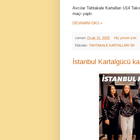
Avcılar Tahtakale Kartalları U14 Takı
maçı yaptı.
DEVAMINI OKU »
zaman:
Ocak 31, 2025
Hiç yorum yok:
Etiketler:
TAHTAKALE KARTALLARI SK
İstanbul Kartalgücü ka