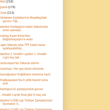
Mart
(218)
Şubat
(179)
Ocak
(213)
Tahtakale Kartalları'nın Beşiktaş'taki
gururu Yiği...
İstanbul Kartalgücü kadın futbolunda
emin adımlarl...
Kubilay Kaan Köse'den
Bağlarbaşıspor'a veda
Ligler bitecek ama TFF halen karar
açıklayabilmiş ...
İstanbul 2. Amatör Lig'den 1. Amatör
Lig'e kaç tak...
Kanlıcaspor'da Yakacık alarmı
Kararmaz: Her şey bizim elimizde
Ayazağaspor Kağıthane sınavına hazır
Reşitpaşaspor'da 6 yıllık hasret sona
erdi
Ramispor'un şampiyonluk gururu
1. Amatör Lig'de final gibi 9 maç var
İstanbul U16B Ligi Türkiye Şampiyonası
Elemeleri S...
İstanbul U14B Ligi Türkiye Şampiyonası