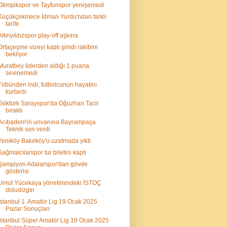
Olimpikspor ve Tayfunspor yenişemedi
Küçükçekmece İdman Yurdu'ndan farklı
tarife
Altınyıldızspor play-off aşkına
Ortaçeşme vizeyi kaptı şimdi rakibini
bekliyor
Muratbey liderden aldığı 1 puana
sevinemedi
Tribünden indi, futbolcunun hayatını
kurtardı
Göktürk Sarayspor'da Oğuzhan Tacir
bıraktı
Acıbadem'in unvanına Bayrampaşa
Teknik son verdi
Yeniköy Bakırköy'ü uzatmada yıktı
Sağmalcılarspor tur biletini kaptı
Şampiyon Adalarspor'dan gövde
gösterisi
Umut Yücekaya yönetimindeki İSTOÇ
doludizgin
İstanbul 1. Amatör Lig 19 Ocak 2025
Pazar Sonuçları
İstanbul Süper Amatör Lig 19 Ocak 2025