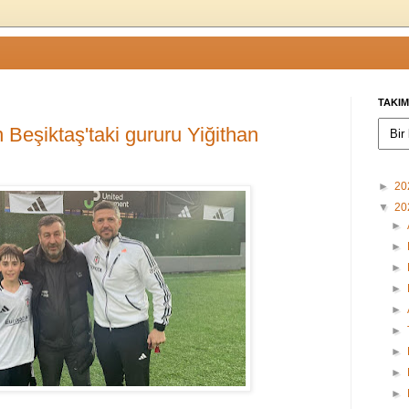
TAKIM
n Beşiktaş'taki gururu Yiğithan
►
20
▼
20
►
►
►
►
►
►
►
►
►