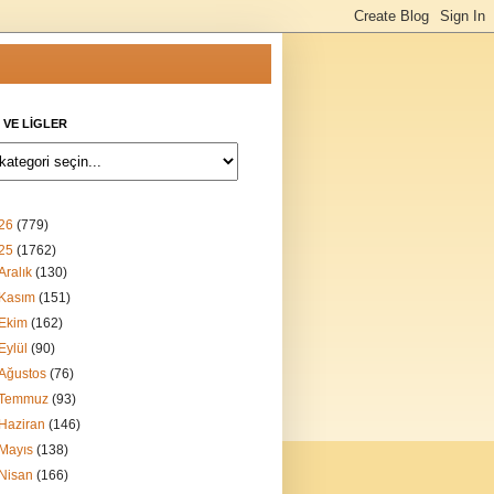
 VE LİGLER
26
(779)
25
(1762)
Aralık
(130)
Kasım
(151)
Ekim
(162)
Eylül
(90)
Ağustos
(76)
Temmuz
(93)
Haziran
(146)
Mayıs
(138)
Nisan
(166)