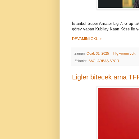
İstanbul Süper Amatör Lig 7. Grup tak
görev yapan Kubilay Kaan Köse ile yol
DEVAMINI OKU »
zaman:
Ocak 31, 2025
Hiç yorum yok:
Etiketler:
BAĞLARBAŞISPOR
Ligler bitecek ama TFF