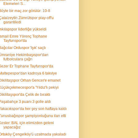
Elemeleri S...
Böyle bir maç zor görülür: 10-8
Çatalzeytin Zümrütspor play-off'u
garantiledi
İnkılapspor liderliğe yükseldi
İsmail Emre Yörenç Tophane
Tayfunspor'da
Bağcılar Orduspor 'Işık' saçtı
Ümraniye Hekimbaşıspor'dan
futbolculara çağrı
Sezer Er Tophane Tayfunspor'da
Maltepespor'dan kadroya 6 takviye
Dikilitaşspor Orhan Gencer'e emanet
Küçükçekmecespor'a 'Yıldız'lı pekiyi
Dikilitaşspor'da Çelik de bıraktı
Paşabahçe 3 puanı 3 golle aldı
Yakacıkspor'da her şey son haftaya kaldı
Tunusbağıspor şampiyonluğunu ilan etti
Kesler: BAL için elimizden geleni
yapacağız
Ortaköy Çengelköy'ü uzatmada yakaladı