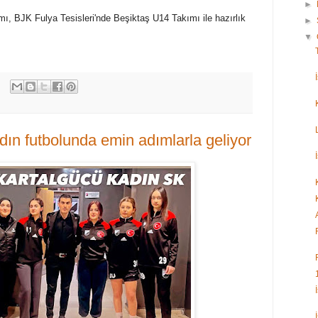
►
mı, BJK Fulya Tesisleri'nde Beşiktaş U14 Takımı ile hazırlık
►
▼
dın futbolunda emin adımlarla geliyor