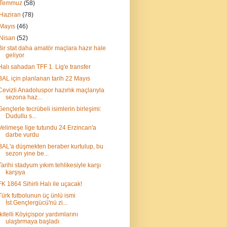
Temmuz
(58)
Haziran
(78)
Mayıs
(46)
Nisan
(52)
Bir stat daha amatör maçlara hazır hale
geliyor
Halı sahadan TFF 1. Lig'e transfer
BAL için planlanan tarih 22 Mayıs
Cevizli Anadoluspor hazırlık maçlarıyla
sezona haz...
Gençlerle tecrübeli isimlerin birleşimi:
Dudullu s...
Velimeşe lige tutundu 24 Erzincan'a
darbe vurdu
BAL'a düşmekten beraber kurtulup, bu
sezon yine be...
Tarihi stadyum yıkım tehlikesiyle karşı
karşıya
FK 1864 Sihirli Halı ile uçacak!
Türk futbolunun üç ünlü ismi
İst.Gençlergücü'nü zi...
İkitelli Köyiçispor yardımlarını
ulaştırmaya başladı