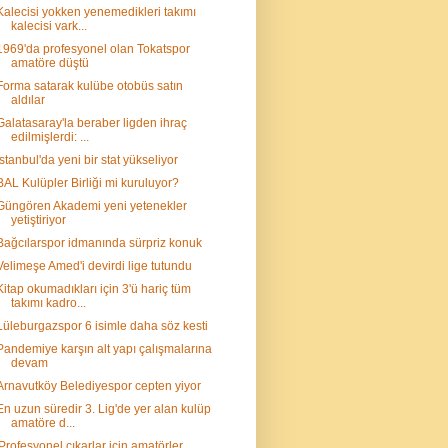
Kalecisi yokken yenemedikleri takımı
kalecisi vark...
1969'da profesyonel olan Tokatspor
amatöre düştü
Forma satarak kulübe otobüs satın
aldılar
Galatasaray'la beraber ligden ihraç
edilmişlerdi: ...
İstanbul'da yeni bir stat yükseliyor
BAL Kulüpler Birliği mi kuruluyor?
Güngören Akademi yeni yetenekler
yetiştiriyor
Bağcılarspor idmanında sürpriz konuk
Velimeşe Amed'i devirdi lige tutundu
Kitap okumadıkları için 3'ü hariç tüm
takımı kadro...
Lüleburgazspor 6 isimle daha söz kesti
Pandemiye karşın alt yapı çalışmalarına
devam
Arnavutköy Belediyespor cepten yiyor
En uzun süredir 3. Lig'de yer alan kulüp
amatöre d...
'Profesyonel çıkarlar için amatörler