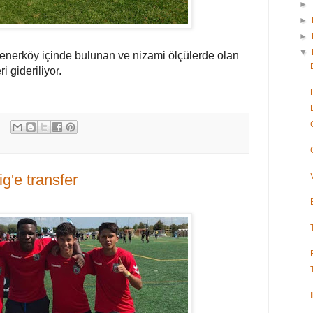
►
►
►
▼
i Fenerköy içinde bulunan ve nizami ölçülerde olan
i gideriliyor.
g'e transfer