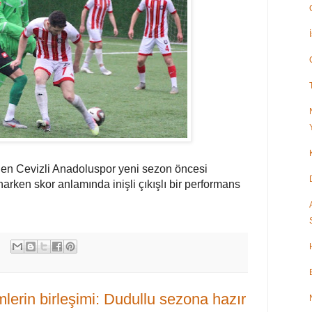
den Cevizli Anadoluspor yeni sezon öncesi
arken skor anlamında inişli çıkışlı bir performans
mlerin birleşimi: Dudullu sezona hazır