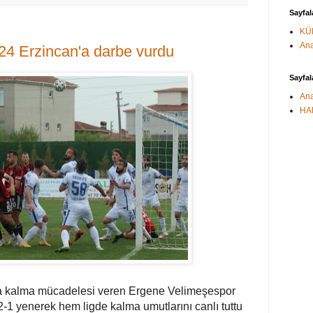
Sayfal
KÜ
Ana
 24 Erzincan'a darbe vurdu
Sayfal
Ana
HA
ta kalma mücadelesi veren Ergene Velimeşespor
-1 yenerek hem ligde kalma umutlarını canlı tuttu