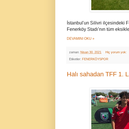
İstanbul'un Silivri ilçesindek
Fenerköy Stadı’nın tüm eksikler
DEVAMINI OKU »
zaman:
Nisan 30, 2021
Hiç yorum yok:
Etiketler:
FENERKÖYSPOR
Halı sahadan TFF 1. Li