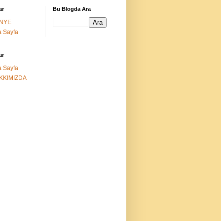
ar
Bu Blogda Ara
NYE
 Sayfa
ar
 Sayfa
KKIMIZDA