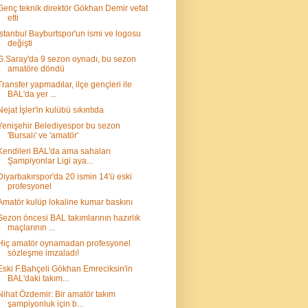
Genç teknik direktör Gökhan Demir vefat
etti
İstanbul Bayburtspor'un ismi ve logosu
değişti
G.Saray'da 9 sezon oynadı, bu sezon
amatöre döndü
Transfer yapmadılar, ilçe gençleri ile
BAL'da yer ...
Nejat İşler'in kulübü sıkıntıda
Yenişehir Belediyespor bu sezon
'Bursalı' ve 'amatör'
Kendileri BAL'da ama sahaları
Şampiyonlar Ligi aya...
Diyarbakırspor'da 20 ismin 14'ü eski
profesyonel
Amatör kulüp lokaline kumar baskını
Sezon öncesi BAL takımlarının hazırlık
maçlarının ...
Hiç amatör oynamadan profesyonel
sözleşme imzaladı!
Eski F.Bahçeli Gökhan Emreciksin'in
BAL'daki takım...
Nihat Özdemir: Bir amatör takım
şampiyonluk için b...