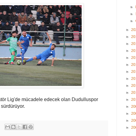
►
►
►
►
20
►
20
►
20
►
20
►
20
►
20
►
20
►
20
►
20
►
20
atör Lig'de mücadele edecek olan Dudulluspor
►
20
e sürdürüyor.
►
20
►
20
►
20
►
20