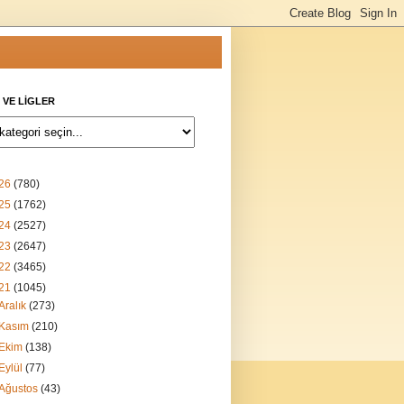
 VE LİGLER
26
(780)
25
(1762)
24
(2527)
23
(2647)
22
(3465)
21
(1045)
Aralık
(273)
Kasım
(210)
Ekim
(138)
Eylül
(77)
Ağustos
(43)