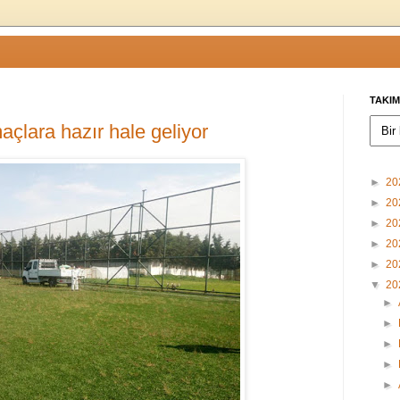
TAKIM
açlara hazır hale geliyor
►
20
►
20
►
20
►
20
►
20
▼
20
►
►
►
►
►