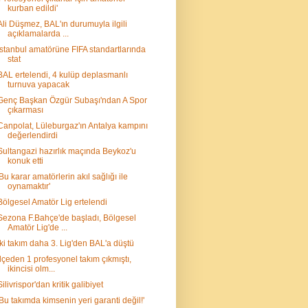
kurban edildi'
Ali Düşmez, BAL'ın durumuyla ilgili
açıklamalarda ...
İstanbul amatörüne FIFA standartlarında
stat
BAL ertelendi, 4 kulüp deplasmanlı
turnuva yapacak
Genç Başkan Özgür Subaşı'ndan A Spor
çıkarması
Canpolat, Lüleburgaz'ın Antalya kampını
değerlendirdi
Sultangazi hazırlık maçında Beykoz'u
konuk etti
'Bu karar amatörlerin akıl sağlığı ile
oynamaktır'
Bölgesel Amatör Lig ertelendi
Sezona F.Bahçe'de başladı, Bölgesel
Amatör Lig'de ...
İki takım daha 3. Lig'den BAL'a düştü
İlçeden 1 profesyonel takım çıkmıştı,
ikincisi olm...
Silivrispor'dan kritik galibiyet
'Bu takımda kimsenin yeri garanti değil!'