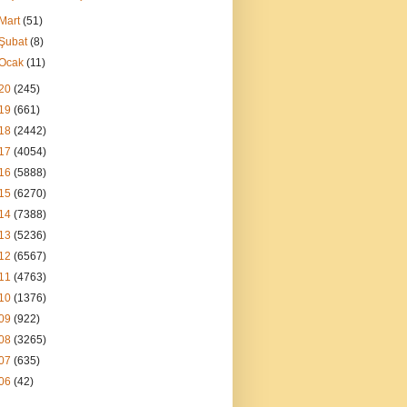
Mart
(51)
Şubat
(8)
Ocak
(11)
20
(245)
19
(661)
18
(2442)
17
(4054)
16
(5888)
15
(6270)
14
(7388)
13
(5236)
12
(6567)
11
(4763)
10
(1376)
09
(922)
08
(3265)
07
(635)
06
(42)