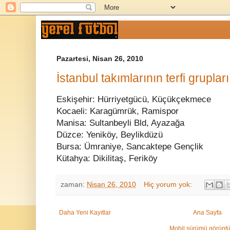
Pazartesi, Nisan 26, 2010
İstanbul takımlarının terfi grupları
Eskişehir: Hürriyetgücü, Küçükçekmece
Kocaeli: Karagümrük, Ramispor
Manisa: Sultanbeyli Bld, Ayazağa
Düzce: Yeniköy, Beylikdüzü
Bursa: Ümraniye, Sancaktepe Gençlik
Kütahya: Dikilitaş, Feriköy
zaman:
Nisan 26, 2010
Hiç yorum yok:
Daha Yeni Kayıtlar
Ana Sayfa
Mobil sürümü görüntü