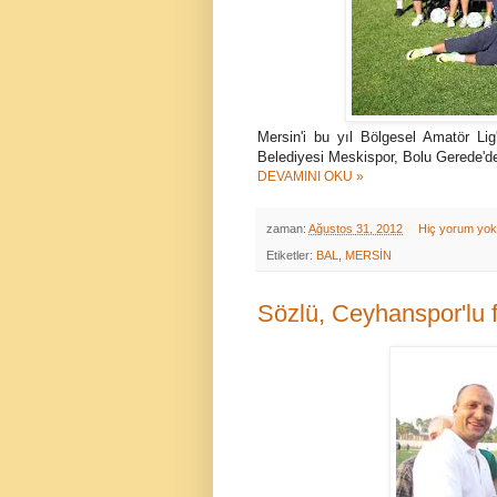
Mersin'i bu yıl Bölgesel Amatör Li
Belediyesi Meskispor, Bolu Gerede'de
DEVAMINI OKU »
zaman:
Ağustos 31, 2012
Hiç yorum yo
Etiketler:
BAL
,
MERSİN
Sözlü, Ceyhanspor'lu fu