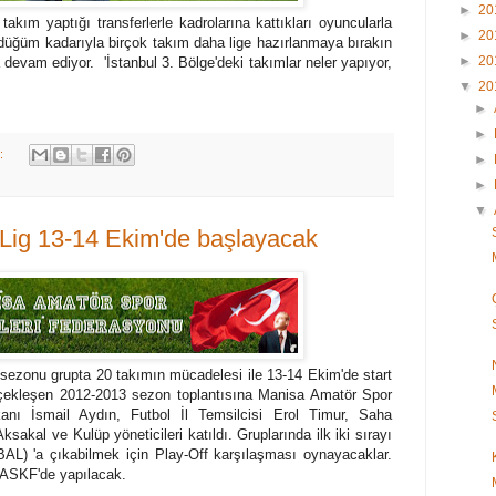
►
20
kım yaptığı transferlerle kadrolarına kattıkları oyuncularla
►
20
düğüm kadarıyla birçok takım daha lige hazırlanmaya bırakın
►
20
 devam ediyor. 'İstanbul 3. Bölge'deki takımlar neler yapıyor,
▼
20
►
►
k:
►
►
▼
Lig 13-14 Ekim'de başlayacak
ezonu grupta 20 takımın mücadelesi ile 13-14 Ekim'de start
çekleşen 2012-2013 sezon toplantısına Manisa Amatör Spor
nı İsmail Aydın, Futbol İl Temsilcisi Erol Timur, Saha
akal ve Kulüp yöneticileri katıldı. Gruplarında ilk iki sırayı
BAL) 'a çıkabilmek için Play-Off karşılaşması oynayacaklar.
a ASKF'de yapılacak.