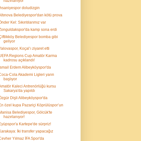
hazırlanıyor
İhsaniyespor doludizgin
Altınova Belediyespor'dan kötü prova
Önder Kel: Sıkıntılarımız var
Zonguldakspor'da kamp sona erdi
Çiftlikköy Belediyespor bomba gibi
geliyor
Yalovaspor, Koçal’ı ziyaret etti
UEFA Regions Cup Amatör Karma
kadrosu açıklandı!
İsmail Erdem Alibeyköyspor'da
Coca-Cola Akademi Ligleri yarın
başlıyor
Amatör Kaleci Antrenörlüğü kursu
Sakarya'da yapıldı
Özgür Dişli Alibeyköyspor'da
En özel kupa Pazariçi Köprülüspor’un
Manisa Belediyespor, Gölcük'te
hazırlanıyor!
Eyüpspor'a Kartepe'de sürpriz!
Karakaya: İki transfer yapacağız
Cevher Yılmaz İFA Spor'da