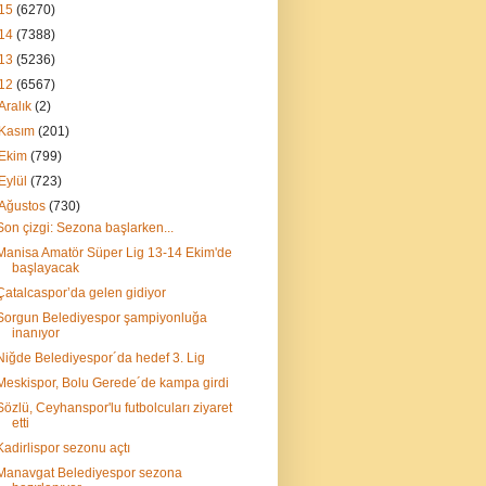
15
(6270)
14
(7388)
13
(5236)
12
(6567)
Aralık
(2)
Kasım
(201)
Ekim
(799)
Eylül
(723)
Ağustos
(730)
Son çizgi: Sezona başlarken...
Manisa Amatör Süper Lig 13-14 Ekim'de
başlayacak
Çatalcaspor’da gelen gidiyor
Sorgun Belediyespor şampiyonluğa
inanıyor
Niğde Belediyespor´da hedef 3. Lig
Meskispor, Bolu Gerede´de kampa girdi
Sözlü, Ceyhanspor'lu futbolcuları ziyaret
etti
Kadirlispor sezonu açtı
Manavgat Belediyespor sezona