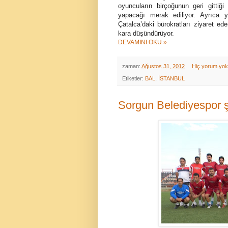
oyuncuların birçoğunun geri gittiğ
yapacağı merak ediliyor. Ayrıca y
Çatalca’daki bürokratları ziyaret ed
kara düşündürüyor.
DEVAMINI OKU »
zaman:
Ağustos 31, 2012
Hiç yorum yo
Etiketler:
BAL
,
İSTANBUL
Sorgun Belediyespor 