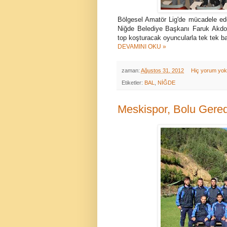
Bölgesel Amatör Lig'de mücadele edec
Niğde Belediye Başkanı Faruk Akdo
top koşturacak oyuncularla tek tek baş
DEVAMINI OKU »
zaman:
Ağustos 31, 2012
Hiç yorum yo
Etiketler:
BAL
,
NİĞDE
Meskispor, Bolu Gere