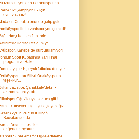
Ali Mumcu, yeniden İstanbulspor’da
Ever Anık: Şampiyonluk için
oynayacağız!
Modafen Çubuklu önünde galip geldi
Yeniköyspor ile Leventspor yenişemedi!
Bağlarbaşı Katibim finalinde
Katibim'de ile finalist Selimiye
Eyüpspor, Kartepe’de durdurulamıyor!
Jonsun Sport Kupasında Yarı Final
programı ve Hake...
Fenerköyspor Nijeryalı futbolcu deniyor
Feriköyspor’dan Silivri Ortaköyspor’a
teşekkür…
Sultangazispor, Çanakkale'deki ilk
antrenmanını yaptı
Silivrispor Oğuz’larıyla sonuca gitti!
Ahmet Yurtsever: Lige iyi başlayacağız
Sezer Akyalın ve Yusuf Bingöl
Bağcılarspor’da…
Vardar Artuner: Teklifleri
değerlendiriyorum
İstanbul Süper Amatör Ligde erteleme