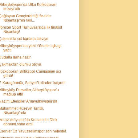
Alibeyköyspor'da Utku Kolkoparan
imzayı attı
Çağlayan Gençlerbirliği finalde
Nişantaşı'nın raki...
Jonson Sport Turnuvası'nda ilk finalist
Nişantaşı!
Çakmak'ta sol kanada takviye
Alibeyköyspor’da yeni Yönetim işbaşı
yaptı
Dudullu daha hazır
Çakmak'tan olumlu prova
Tozkoporan Birlikspor Camiasının acı
günü!
F. Karagümrük, Sarıyer’i elinden kaçırdı!
Alibeyköy Parseller, Alibeyköyspor'u
mağlup etti!
Nazım Efendiler Arnavutköyspor'da
Muhammet Hüseyin Tantik,
Nişantaşı'nda
Arnavutköyspor'da Kemalettin Dirik
dönemi sona erdi
Esenler Öz Yavuzselimspor son nefeste!