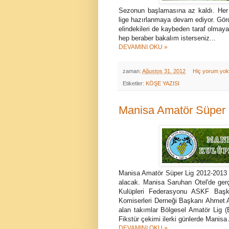
Sezonun başlamasına az kaldı. Her ta
lige hazırlanmaya devam ediyor. Gör
elindekileri de kaybeden taraf olmaya
hep beraber bakalım isterseniz...
DEVAMINI OKU »
zaman:
Ağustos 31, 2012
Hiç yorum yo
Etiketler:
KÖŞE YAZISI
Manisa Amatör Süper 
Manisa Amatör Süper Lig 2012-2013 s
alacak. Manisa Saruhan Otel'de ger
Kulüpleri Federasyonu ASKF Başka
Komiserleri Derneği Başkanı Ahmet Aks
alan takımlar Bölgesel Amatör Lig (
Fikstür çekimi ilerki günlerde Manis
DEVAMINI OKU »