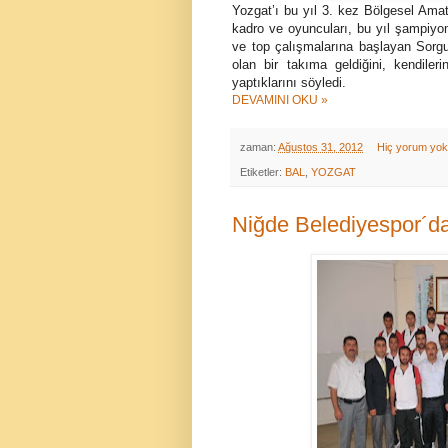
Yozgat’ı bu yıl 3. kez Bölgesel Amat
kadro ve oyuncuları, bu yıl şampiy
ve top çalışmalarına başlayan Sorgu
olan bir takıma geldiğini, kendiler
yaptıklarını söyledi.
DEVAMINI OKU »
zaman:
Ağustos 31, 2012
Hiç yorum yo
Etiketler:
BAL
,
YOZGAT
Niğde Belediyespor´da