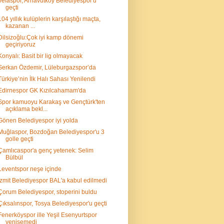
Vefaspor, Arnavutköy Belediyespor'u
geçti
104 yıllık kulüplerin karşılaştığı maçta,
kazanan ...
Dilsizoğlu:Çok iyi kamp dönemi
geçiriyoruz
Konyalı: Basit bir lig olmayacak
Serkan Özdemir, Lüleburgazspor’da
Türkiye’nin İlk Halı Sahası Yenilendi
Edirnespor GK Kızılcahamam'da
Spor kamuoyu Karakaş ve Gençtürk'ten
açıklama bekl...
Gönen Belediyespor iyi yolda
Muğlaspor, Bozdoğan Belediyespor'u 3
golle geçti
Çamlıcaspor'a genç yetenek: Selim
Bülbül
Leventspor neşe içinde
İzmit Belediyespor BAL'a kabul edilmedi
Çorum Belediyespor, stoperini buldu
Çıksalınspor, Tosya Belediyespor'u geçti
Fenerköyspor ille Yeşil Esenyurtspor
yenişemedi