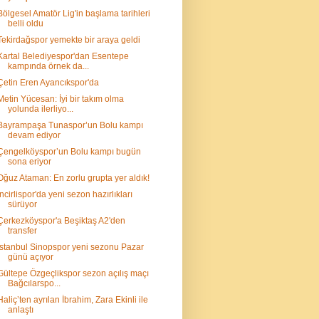
Bölgesel Amatör Lig'in başlama tarihleri
belli oldu
Tekirdağspor yemekte bir araya geldi
Kartal Belediyespor'dan Esentepe
kampında örnek da...
Çetin Eren Ayancıkspor'da
Metin Yücesan: İyi bir takım olma
yolunda ilerliyo...
Bayrampaşa Tunaspor’un Bolu kampı
devam ediyor
Çengelköyspor’un Bolu kampı bugün
sona eriyor
Oğuz Ataman: En zorlu grupta yer aldık!
İncirlispor'da yeni sezon hazırlıkları
sürüyor
Çerkezköyspor'a Beşiktaş A2'den
transfer
İstanbul Sinopspor yeni sezonu Pazar
günü açıyor
Gültepe Özgeçlikspor sezon açılış maçı
Bağcılarspo...
Haliç’ten ayrılan İbrahim, Zara Ekinli ile
anlaştı