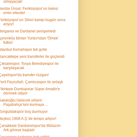
olmayacak!
Serdar Ünsal: Feriköyspor’un kalesi
emin ellerde!
Feriköyspor’un Silivri kampı bugün sona
eriyor!
Bergama ve Dardanel yenişemedi
İçerenköy İdman Yurdu'ndan 'Örnek'
futbol
İstanbul Kemahspor tek golle
Sancaktepe yeni transferler ile güçlendi
Çıksalınspor, Tosya Belediyespor ile
karşılaşacak
Çayelispor'da transfer rüzgarı!
Ferit Feyzullah, Çamlıcaspor ile anlaştı
Fikirtepe Dumlupınar Süper Amatör'e
dönmek istiyor
Sakaloğlu:Gelecek yılların
Paşabahçe'sini kurmaya ...
Zonguldakspor boş durmuyor
Beykoz 1908 A.Ş.'de tempo artıyor!
Çanakkale Dardanelspor'da Mülazım
Ark göreve başladı