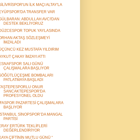
SİLİVRİSPOR'UN İLK MAÇI ALTAY'LA
EYÜPSPOR'DA TRANSFER VAR
GÜLBARAN: ABDULLAH AVCI'DAN
DESTEK BEKLİYORUZ
DÜZCESPOR TOPUK YAYLASINDA
ORHAN AKTAŞ SÖZLEŞMEYİ
İMZALADI
ÜÇÜNCÜ KEZ MUSTAFA YILDIRIM
AYKUT ÇAKAY İMZAYI ATTI
ESNAFSPOR SALI GÜNÜ
ÇALIŞMALARA BAŞLIYOR
SÖĞÜTLÜÇEŞME BOMBALARI
PATLATMAYA BAŞLADI
TAŞTEPESPORLU ONUR
SANCAKTEPESPOR'DA
PROFESYONEL OLDU
İFASPOR PAZARTESİ ÇALIŞMALARA
BAŞLIYOR
İSTANBUL SİNOPSPOR’DA MANGAL
PARTİSİ
ERAY ERTÜRK TEKLİFLERİ
DEĞERLENDİRİYOR
KAYA ÇİFTİNİN MUTLU GÜNÜ “