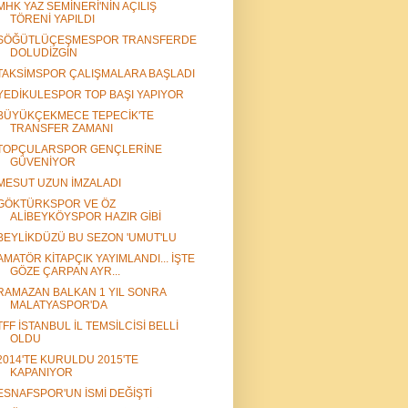
MHK YAZ SEMİNERİ'NİN AÇILIŞ
TÖRENİ YAPILDI
SÖĞÜTLÜÇEŞMESPOR TRANSFERDE
DOLUDİZGİN
TAKSİMSPOR ÇALIŞMALARA BAŞLADI
YEDİKULESPOR TOP BAŞI YAPIYOR
BÜYÜKÇEKMECE TEPECİK'TE
TRANSFER ZAMANI
TOPÇULARSPOR GENÇLERİNE
GÜVENİYOR
MESUT UZUN İMZALADI
GÖKTÜRKSPOR VE ÖZ
ALİBEYKÖYSPOR HAZIR GİBİ
BEYLİKDÜZÜ BU SEZON 'UMUT'LU
AMATÖR KİTAPÇIK YAYIMLANDI... İŞTE
GÖZE ÇARPAN AYR...
RAMAZAN BALKAN 1 YIL SONRA
MALATYASPOR'DA
TFF İSTANBUL İL TEMSİLCİSİ BELLİ
OLDU
2014'TE KURULDU 2015'TE
KAPANIYOR
ESNAFSPOR'UN İSMİ DEĞİŞTİ