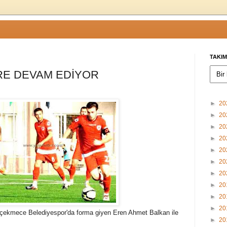
TAKIM
RE DEVAM EDİYOR
►
20
►
20
►
20
►
20
►
20
►
20
►
20
►
20
►
20
►
20
kçekmece Belediyespor'da forma giyen Eren Ahmet Balkan ile
►
20