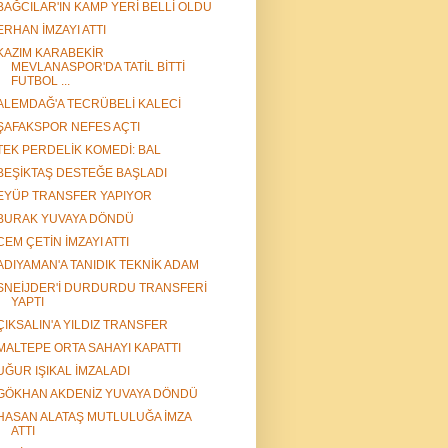
BAĞCILAR'IN KAMP YERİ BELLİ OLDU
ERHAN İMZAYI ATTI
KAZIM KARABEKİR
MEVLANASPOR'DA TATİL BİTTİ
FUTBOL ...
ALEMDAĞ'A TECRÜBELİ KALECİ
ŞAFAKSPOR NEFES AÇTI
TEK PERDELİK KOMEDİ: BAL
BEŞİKTAŞ DESTEĞE BAŞLADI
EYÜP TRANSFER YAPIYOR
BURAK YUVAYA DÖNDÜ
CEM ÇETİN İMZAYI ATTI
ADIYAMAN'A TANIDIK TEKNİK ADAM
SNEİJDER'İ DURDURDU TRANSFERİ
YAPTI
ÇIKSALIN'A YILDIZ TRANSFER
MALTEPE ORTA SAHAYI KAPATTI
UĞUR IŞIKAL İMZALADI
GÖKHAN AKDENİZ YUVAYA DÖNDÜ
HASAN ALATAŞ MUTLULUĞA İMZA
ATTI