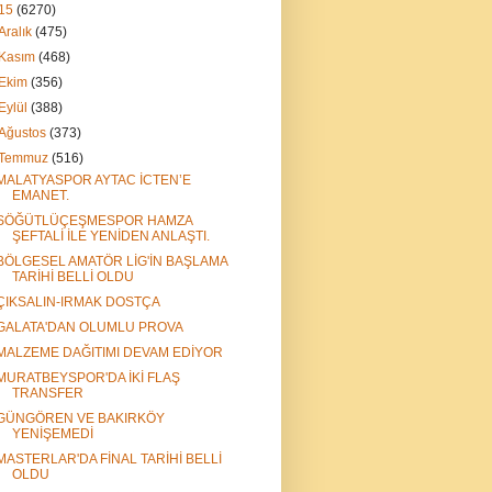
15
(6270)
Aralık
(475)
Kasım
(468)
Ekim
(356)
Eylül
(388)
Ağustos
(373)
Temmuz
(516)
MALATYASPOR AYTAC İCTEN’E
EMANET.
SÖĞÜTLÜÇEŞMESPOR HAMZA
ŞEFTALİ İLE YENİDEN ANLAŞTI.
BÖLGESEL AMATÖR LİG'İN BAŞLAMA
TARİHİ BELLİ OLDU
ÇIKSALIN-IRMAK DOSTÇA
GALATA'DAN OLUMLU PROVA
MALZEME DAĞITIMI DEVAM EDİYOR
MURATBEYSPOR'DA İKİ FLAŞ
TRANSFER
GÜNGÖREN VE BAKIRKÖY
YENİŞEMEDİ
MASTERLAR'DA FİNAL TARİHİ BELLİ
OLDU