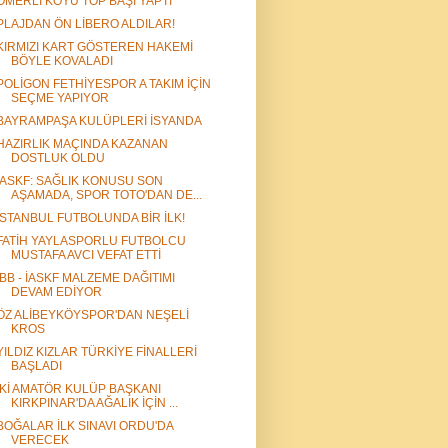
ÖMERLİ KÖYÜ TOP BAŞI YAPTI
PLAJDAN ÖN LİBERO ALDILAR!
KIRMIZI KART GÖSTEREN HAKEMİ
BÖYLE KOVALADI
POLİGON FETHİYESPOR A TAKIM İÇİN
SEÇME YAPIYOR
BAYRAMPAŞA KULÜPLERİ İSYANDA
HAZIRLIK MAÇINDA KAZANAN
DOSTLUK OLDU
İASKF: SAĞLIK KONUSU SON
AŞAMADA, SPOR TOTO'DAN DE...
İSTANBUL FUTBOLUNDA BİR İLK!
FATİH YAYLASPORLU FUTBOLCU
MUSTAFA AVCI VEFAT ETTİ
İBB - İASKF MALZEME DAĞITIMI
DEVAM EDİYOR
ÖZ ALİBEYKÖYSPOR'DAN NEŞELİ
KROS
YILDIZ KIZLAR TÜRKİYE FİNALLERİ
BAŞLADI
İKİ AMATÖR KULÜP BAŞKANI
KIRKPINAR'DA AĞALIK İÇİN ...
BOĞALAR İLK SINAVI ORDU'DA
VERECEK