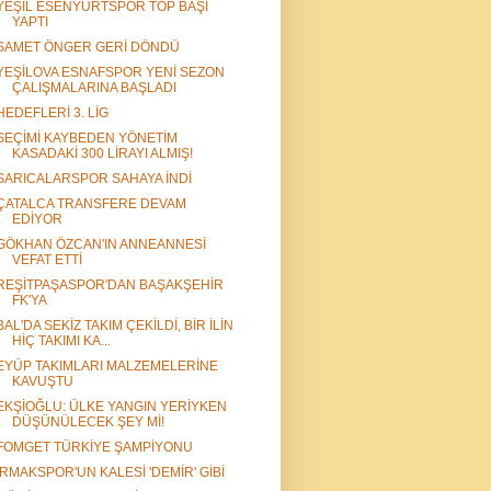
YEŞİL ESENYURTSPOR TOP BAŞI
YAPTI
SAMET ÖNGER GERİ DÖNDÜ
YEŞİLOVA ESNAFSPOR YENİ SEZON
ÇALIŞMALARINA BAŞLADI
HEDEFLERİ 3. LİG
SEÇİMİ KAYBEDEN YÖNETİM
KASADAKİ 300 LİRAYI ALMIŞ!
SARICALARSPOR SAHAYA İNDİ
ÇATALCA TRANSFERE DEVAM
EDİYOR
GÖKHAN ÖZCAN'IN ANNEANNESİ
VEFAT ETTİ
REŞİTPAŞASPOR'DAN BAŞAKŞEHİR
FK'YA
BAL'DA SEKİZ TAKIM ÇEKİLDİ, BİR İLİN
HİÇ TAKIMI KA...
EYÜP TAKIMLARI MALZEMELERİNE
KAVUŞTU
EKŞİOĞLU: ÜLKE YANGIN YERİYKEN
DÜŞÜNÜLECEK ŞEY Mİ!
FOMGET TÜRKİYE ŞAMPİYONU
IRMAKSPOR'UN KALESİ 'DEMİR' GİBİ