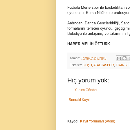
Futbola Merterspor ile başladıktan s
oyuncusu, Bursa Nilüfer ile profesyon
Ardından, Darıca Gençlerbirliği, Sa
formalarını terleten oyuncu, geçtiğ
Belediye ile anlaşmış ve takımının l
HABER:MELİH ÖZTÜRK
zaman:
Temmuz 28, 2015
Etiketler:
3.Lig
,
ÇATALCASPOR
,
TRANSF
Hiç yorum yok:
Yorum Gönder
Sonraki Kayıt
Kaydol:
Kayıt Yorumları (Atom)