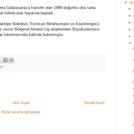
▼
20
onra Galatasaray'a transfer olan 1989 doğumlu orta saha
►
el futbolculuk hayatına başladı.
►
►
ncaktepe Belediye, Erzincan Refahiyespor ve Keçiörengücü
imiz sezon Bölgesel Amatör Lig ekiplerinden Büyükçekmece
►
ige tutunmasında katkıda bulunmuştu.
►
▼
ER
Ana Sayfa
Önceki Kayıt
Mobil sürümü görüntüle