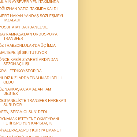
MÜMİN AYSEVER YENİ TAKIMINDA
OĞUZHAN YAZICI TAKIMDA KALDI
MERT HAKAN YANDAŞ SÖZLEŞMEYİ
İMZALADI
YUSUF ATAY DARDANEL'DE
BAYRAMPAŞA'DAN ORDUSPOR'A
TRANSFER
ÖZ TRABZONLULAR'DA ÜÇ İMZA
MALTEPE İŞİ SIKI TUTUYOR
ÖNCE KABİR ZİYARETİ ARDINDAN
SEZON AÇILIŞI
KRAL FERİKÖYSPOR'DA
YILDIZ KIZLARDA FİNALİN ADI BELLİ
OLDU
ÖZ NAKKAŞ'A CAMİADAN TAM
DESTEK
KESTANELİK'TE TRANSFER HAREKATI
SÜRÜYOR
VEFA, 'SEFAM OLSUN' DEDİ
OYNAMAK İSTEYENE OKMEYDANI
FETİHSPOR'UN KAPISI AÇIK
PİYALEPAŞASPOR KURT'A EMANET