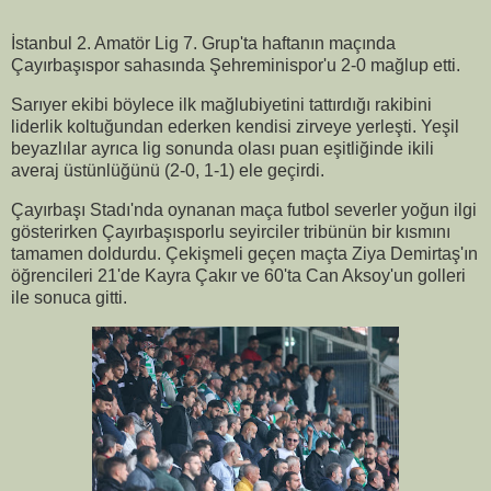
İstanbul 2. Amatör Lig 7. Grup'ta haftanın maçında
Çayırbaşıspor sahasında Şehreminispor'u 2-0 mağlup etti.
Sarıyer ekibi böylece ilk mağlubiyetini tattırdığı rakibini
liderlik koltuğundan ederken kendisi zirveye yerleşti. Yeşil
beyazlılar ayrıca lig sonunda olası puan eşitliğinde ikili
averaj üstünlüğünü (2-0, 1-1) ele geçirdi.
Çayırbaşı Stadı'nda oynanan maça futbol severler yoğun ilgi
gösterirken Çayırbaşısporlu seyirciler tribünün bir kısmını
tamamen doldurdu. Çekişmeli geçen maçta Ziya Demirtaş'ın
öğrencileri 21'de Kayra Çakır ve 60'ta Can Aksoy'un golleri
ile sonuca gitti.