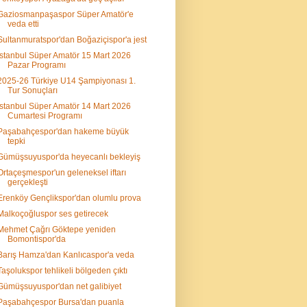
Gaziosmanpaşaspor Süper Amatör'e
veda etti
Sultanmuratspor'dan Boğaziçispor'a jest
İstanbul Süper Amatör 15 Mart 2026
Pazar Programı
2025-26 Türkiye U14 Şampiyonası 1.
Tur Sonuçları
İstanbul Süper Amatör 14 Mart 2026
Cumartesi Programı
Paşabahçespor'dan hakeme büyük
tepki
Gümüşsuyuspor'da heyecanlı bekleyiş
Ortaçeşmespor'un geleneksel iftarı
gerçekleşti
Erenköy Gençlikspor'dan olumlu prova
Malkoçoğluspor ses getirecek
Mehmet Çağrı Göktepe yeniden
Bomontispor'da
Barış Hamza'dan Kanlıcaspor'a veda
Taşolukspor tehlikeli bölgeden çıktı
Gümüşsuyuspor'dan net galibiyet
Paşabahçespor Bursa'dan puanla