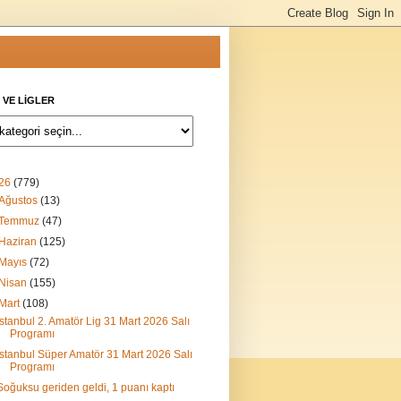
 VE LİGLER
26
(779)
Ağustos
(13)
Temmuz
(47)
Haziran
(125)
Mayıs
(72)
Nisan
(155)
Mart
(108)
İstanbul 2. Amatör Lig 31 Mart 2026 Salı
Programı
İstanbul Süper Amatör 31 Mart 2026 Salı
Programı
Soğuksu geriden geldi, 1 puanı kaptı