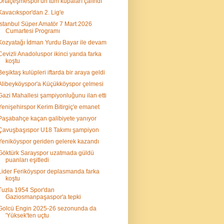
Ortaçeşmespor'un tüm kupaları çalındı
Kavacıkspor'dan 2. Lig'e
İstanbul Süper Amatör 7 Mart 2026
Cumartesi Programı
Kozyatağı İdman Yurdu Bayar ile devam
Cevizli Anadoluspor ikinci yarıda farka
koştu
Beşiktaş kulüpleri iftarda bir araya geldi
Alibeyköyspor'a Küçükköyspor çelmesi
Gazi Mahallesi şampiyonluğunu ilan etti
Yenişehirspor Kerim Bitirgiç'e emanet
Paşabahçe kaçan galibiyete yanıyor
Çavuşbaşıspor U18 Takımı şampiyon
Yeniköyspor geriden gelerek kazandı
Göktürk Sarayspor uzatmada güldü
puanları eşitledi
Lider Feriköyspor deplasmanda farka
koştu
Tuzla 1954 Spor'dan
Gaziosmanpaşaspor'a tepki
Golcü Engin 2025-26 sezonunda da
'Yüksek'ten uçtu