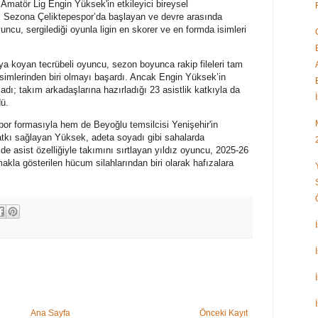
Amatör Lig Engin Yüksek'in etkileyici bireysel
u. Sezona Çeliktepespor’da başlayan ve devre arasında
uncu, sergilediği oyunla ligin en skorer ve en formda isimleri
ya koyan tecrübeli oyuncu, sezon boyunca rakip fileleri tam
isimlerinden biri olmayı başardı. Ancak Engin Yüksek’in
madı; takım arkadaşlarına hazırladığı 23 asistlik katkıyla da
dü.
or formasıyla hem de Beyoğlu temsilcisi Yenişehir'in
atkı sağlayan Yüksek, adeta soyadı gibi sahalarda
 de asist özelliğiyle takımını sırtlayan yıldız oyuncu, 2025-26
la gösterilen hücum silahlarından biri olarak hafızalara
Ana Sayfa
Önceki Kayıt