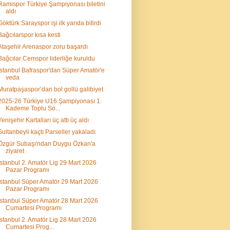
Ramispor Türkiye Şampiyonası biletini
aldı
Göktürk Sarayspor işi ilk yarıda bitirdi
Bağcılarspor kısa kesti
Ataşehir Arenaspor zoru başardı
Bağcılar Cemspor liderliğe kuruldu
İstanbul Bafraspor'dan Süper Amatör'e
veda
Muratpaşaspor’dan bol gollü galibiyet
2025-26 Türkiye U16 Şampiyonası 1.
Kademe Toplu So...
Yenişehir Kartalları üç attı üç aldı
Sultanbeyli kaçtı Parseller yakaladı
Özgür Subaşı'ndan Duygu Özkan'a
ziyaret
İstanbul 2. Amatör Lig 29 Mart 2026
Pazar Programı
İstanbul Süper Amatör 29 Mart 2026
Pazar Programı
İstanbul Süper Amatör 28 Mart 2026
Cumartesi Programı
İstanbul 2. Amatör Lig 28 Mart 2026
Cumartesi Prog...