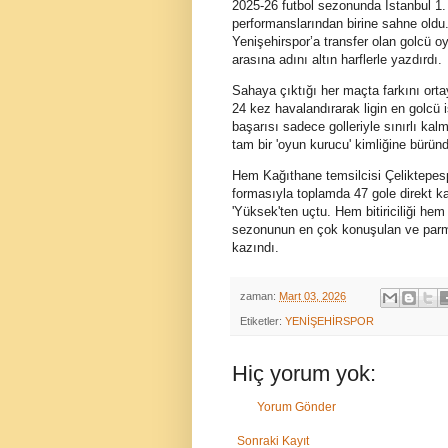
2025-26 futbol sezonunda İstanbul 1. 
performanslarından birine sahne old
Yenişehirspor’a transfer olan golcü oy
arasına adını altın harflerle yazdırdı.
Sahaya çıktığı her maçta farkını orta
24 kez havalandırarak ligin en golcü 
başarısı sadece golleriyle sınırlı kal
tam bir 'oyun kurucu' kimliğine bürün
Hem Kağıthane temsilcisi Çeliktepesp
formasıyla toplamda 47 gole direkt k
'Yüksek'ten uçtu. Hem bitiriciliği hem
sezonunun en çok konuşulan ve parmak
kazındı.
zaman:
Mart 03, 2026
Etiketler:
YENİŞEHİRSPOR
Hiç yorum yok:
Yorum Gönder
Sonraki Kayıt