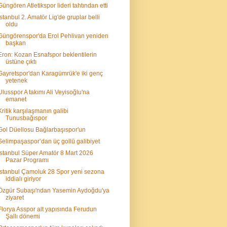
Güngören Atletikspor lideri tahtından etti
İstanbul 2. Amatör Lig'de gruplar belli
oldu
Güngörenspor'da Erol Pehlivan yeniden
başkan
Eron: Kozan Esnafspor beklentilerin
üstüne çıktı
Gayretspor'dan Karagümrük'e iki genç
yetenek
Ulusspor A takımı Ali Veyisoğlu'na
emanet
Kritik karşılaşmanın galibi
Tunusbağıspor
Gol Düellosu Bağlarbaşıspor'un
Selimpaşaspor’dan üç gollü galibiyet
İstanbul Süper Amatör 8 Mart 2026
Pazar Programı
İstanbul Çamoluk 28 Spor yeni sezona
iddialı giriyor
Özgür Subaşı'ndan Yasemin Aydoğdu'ya
ziyaret
Florya Asspor alt yapısında Ferudun
Şallı dönemi