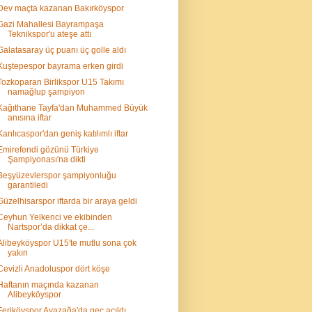
Dev maçta kazanan Bakırköyspor
Gazi Mahallesi Bayrampaşa
Teknikspor'u ateşe attı
Galatasaray üç puanı üç golle aldı
Kuştepespor bayrama erken girdi
Tozkoparan Birlikspor U15 Takımı
namağlup şampiyon
Kağıthane Tayfa'dan Muhammed Büyük
anısına iftar
Kanlıcaspor'dan geniş katılımlı iftar
Emirefendi gözünü Türkiye
Şampiyonası'na dikti
Beşyüzevlerspor şampiyonluğu
garantiledi
Güzelhisarspor iftarda bir araya geldi
Ceyhun Yelkenci ve ekibinden
Nartspor’da dikkat çe...
Alibeyköyspor U15'te mutlu sona çok
yakın
Cevizli Anadoluspor dört köşe
Haftanın maçında kazanan
Alibeyköyspor
Feriköyspor Ayazağa'da geç açıldı