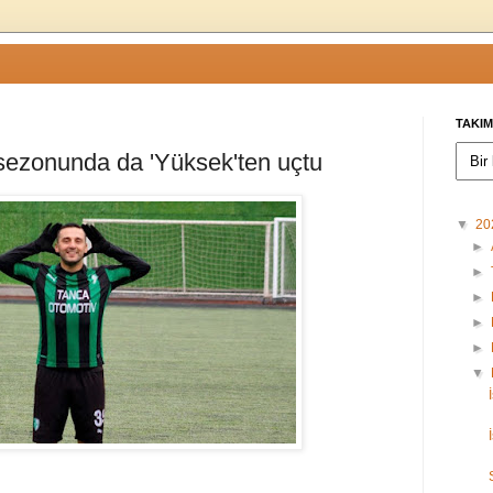
TAKIM
sezonunda da 'Yüksek'ten uçtu
▼
20
►
►
►
►
►
▼