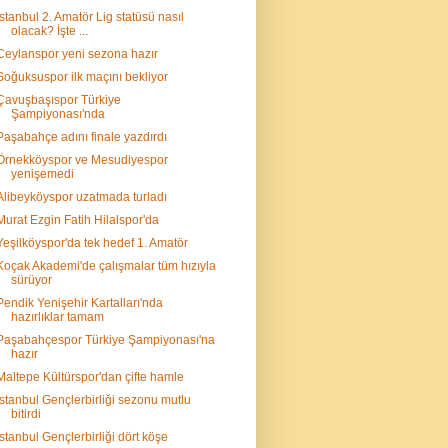
İstanbul 2. Amatör Lig statüsü nasıl
olacak? İşte ...
Ceylanspor yeni sezona hazır
Soğuksuspor ilk maçını bekliyor
Çavuşbaşıspor Türkiye
Şampiyonası'nda
Paşabahçe adını finale yazdırdı
Örnekköyspor ve Mesudiyespor
yenişemedi
Alibeyköyspor uzatmada turladı
Murat Ezgin Fatih Hilalspor'da
Yeşilköyspor'da tek hedef 1. Amatör
Koçak Akademi'de çalışmalar tüm hızıyla
sürüyor
Pendik Yenişehir Kartalları'nda
hazırlıklar tamam
Paşabahçespor Türkiye Şampiyonası'na
hazır
Maltepe Kültürspor'dan çifte hamle
İstanbul Gençlerbirliği sezonu mutlu
bitirdi
İstanbul Gençlerbirliği dört köşe