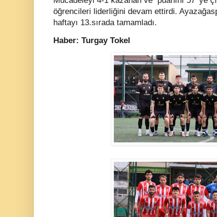
Mücadeleyi 4-1 kazanan ve puanını 57' ye çı
öğrencileri liderliğini devam ettirdi. Ayazağa
haftayı 13.sırada tamamladı.
Haber: Turgay Tokel