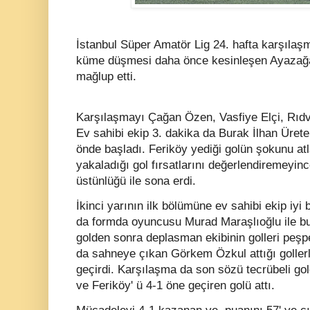
İstanbul Süper Amatör Lig 24. hafta karşılaş
küme düşmesi daha önce kesinleşen Ayazağ
mağlup etti.
Karşılaşmayı Çağan Özen, Vasfiye Elçi, Rıdva
Ev sahibi ekip 3. dakika da Burak İlhan Ürete
önde başladı. Feriköy yediği golün şokunu atl
yakaladığı gol fırsatlarını değerlendiremeyin
üstünlüğü ile sona erdi.
İkinci yarının ilk bölümüne ev sahibi ekip iyi
da formda oyuncusu Murad Maraşlıoğlu ile bul
golden sonra deplasman ekibinin golleri peşpe
da sahneye çıkan Görkem Özkul attığı gollerle
geçirdi. Karşılaşma da son sözü tecrübeli g
ve Feriköy' ü 4-1 öne geçiren golü attı.