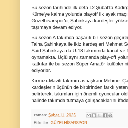
Bu sezon tarihinde ilk defa 12 Şubat'ta Kadı
Küme'ye kalma yolunda playoff ilk ayak maç
Güzelhisarspor'u, Şahinkaya kardeşler yüksel
taşımaya devam ediyor.
Bu sezon A takımda başarılı bir sezon geçi
Talha Şahinkaya ile ikiz kardeşleri Mehmet
Said Şahinkaya da U-18 takımında kanat ve f
oynamakta. Üçlü aynı zamanda play-off yolun
katkılar ile bu sezon Süper Amatör kulüpleri
ediyorlar.
Kırmızı-Mavili takımın asbaşkanı Mehmet Ç
kardeşlerin üçünün de birbirinden farklı yete
belirterek, takımları için önemli oyuncular old
halinde takımda tutmaya çalışacaklarını ifade 
zaman:
Şubat 11, 2025
Etiketler:
GÜZELHİSARSPOR