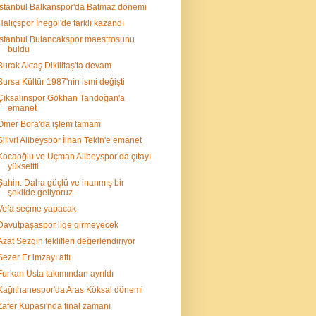
İstanbul Balkanspor'da Batmaz dönemi
Haliçspor İnegöl'de farklı kazandı
İstanbul Bulancakspor maestrosunu
buldu
Burak Aktaş Dikilitaş'ta devam
Bursa Kültür 1987'nin ismi değişti
Çıksalınspor Gökhan Tandoğan'a
emanet
Ömer Bora'da işlem tamam
Silivri Alibeyspor İlhan Tekin'e emanet
Kocaoğlu ve Uçman Alibeyspor’da çıtayı
yükseltti
Şahin: Daha güçlü ve inanmış bir
şekilde geliyoruz
Vefa seçme yapacak
Davutpaşaspor lige girmeyecek
Azat Sezgin teklifleri değerlendiriyor
Sezer Er imzayı attı
Furkan Usta takımından ayrıldı
Kağıthanespor'da Aras Köksal dönemi
Zafer Kupası'nda final zamanı