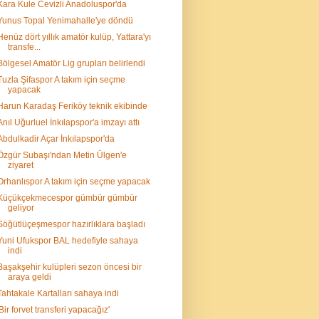
Kara Kule Cevizli Anadoluspor'da
Yunus Topal Yenimahalle'ye döndü
Henüz dört yıllık amatör kulüp, Yattara'yı
transfe...
Bölgesel Amatör Lig grupları belirlendi
Tuzla Şifaspor A takım için seçme
yapacak
Harun Karadaş Feriköy teknik ekibinde
Anıl Uğurluel İnkılapspor'a imzayı attı
Abdulkadir Açar İnkılapspor'da
Özgür Subaşı'ndan Metin Ülgen'e
ziyaret
Orhanlıspor A takım için seçme yapacak
Küçükçekmecespor gümbür gümbür
geliyor
Söğütlüçeşmespor hazırlıklara başladı
Yuni Ufukspor BAL hedefiyle sahaya
indi
Başakşehir kulüpleri sezon öncesi bir
araya geldi
Tahtakale Kartalları sahaya indi
'Bir forvet transferi yapacağız'