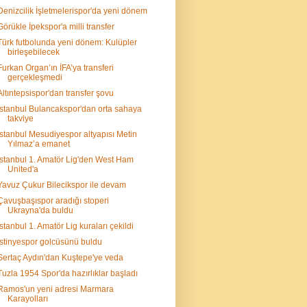
Denizcilik İşletmelerispor'da yeni dönem
Görükle İpekspor'a milli transfer
Türk futbolunda yeni dönem: Kulüpler
birleşebilecek
Furkan Organ’ın İFA’ya transferi
gerçekleşmedi
Altıntepsispor'dan transfer şovu
İstanbul Bulancakspor'dan orta sahaya
takviye
İstanbul Mesudiyespor altyapısı Metin
Yılmaz’a emanet
İstanbul 1. Amatör Lig'den West Ham
United'a
Yavuz Çukur Bilecikspor ile devam
Çavuşbaşıspor aradığı stoperi
Ukrayna'da buldu
İstanbul 1. Amatör Lig kuraları çekildi
İstinyespor golcüsünü buldu
Sertaç Aydın'dan Kuştepe'ye veda
Tuzla 1954 Spor'da hazırlıklar başladı
Ramos'un yeni adresi Marmara
Karayolları