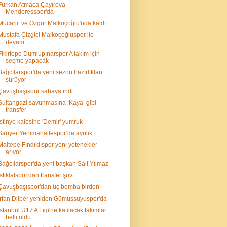
Furkan Atmaca Çayırova
Menderesspor'da
Mücahit ve Özgür Malkoçoğlu'nda kaldı
Mustafa Çizgici Malkoçoğluspor ile
devam
Fikirtepe Dumlupınarspor A takım için
seçme yapacak
Bağcılarspor'da yeni sezon hazırlıkları
sürüyor
Çavuşbaşıspor sahaya indi
Sultangazi savunmasına ‘Kaya’ gibi
transfer
İstinye kalesine 'Demir' yumruk
Sarıyer Yenimahallespor’da ayrılık
Maltepe Fındıklıspor yeni yetenekler
arıyor
Bağcılarspor'da yeni başkan Sait Yılmaz
İstiklalspor'dan transfer şov
Çavuşbaşıspor'dan üç bomba birden
İrfan Dilber yeniden Gümüşsuyuspor'da
İstanbul U17 A Ligi'ne katılacak takımlar
belli oldu