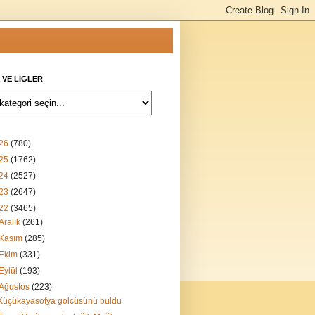
 VE LİGLER
26
(780)
25
(1762)
24
(2527)
23
(2647)
22
(3465)
Aralık
(261)
Kasım
(285)
Ekim
(331)
Eylül
(193)
Ağustos
(223)
Küçükayasofya golcüsünü buldu