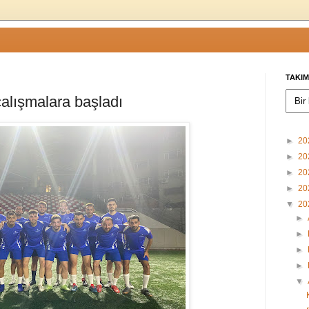
TAKIM
alışmalara başladı
►
20
►
20
►
20
►
20
▼
20
►
►
►
►
▼