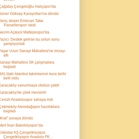
Çağatay Çengeloğlu Haliçspor'da
Soner Göksay Karayolları'na döndü
Genç stoper Emircan Tatar
'Parsellerspor' dedi
Necim Açıkyol Maltepespor'da
Yazıcı: Destek gelirse bu yolun sonu
şampiyonluk
Yaşar Uzun Sanayi Mahallesi'ne imzayı
attı
Sanayi Mahallesi SK çalışmalara
başladı
BAL'daki İstanbul takımlarının kura tarihi
belli oldu
Karacaköy savunmaya otobüs çekti!
Karacaköy'de çilek mevsimi!
Cevizli Anadoluspor sahaya indi
Çekmeköy Alemdağspor hazırlıklara
başladı
"Kral" yuvaya döndü
Mert İnan Bakırköyspor’da
Üsküdar AŞ Çengelköyspor,
Çengelköyspor Anadolu FK...