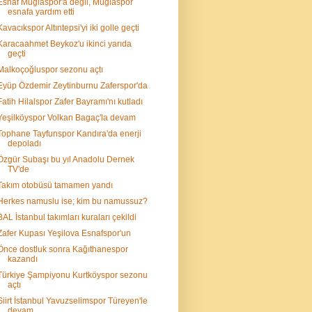
Esnaf Muğlaspor'a değil, Muğlaspor
esnafa yardım etti
Kavacıkspor Altıntepsi'yi iki golle geçti
Karacaahmet Beykoz'u ikinci yarıda
geçti
Malkoçoğluspor sezonu açtı
Eyüp Özdemir Zeytinburnu Zaferspor'da
Fatih Hilalspor Zafer Bayramı'nı kutladı
Yeşilköyspor Volkan Bagaç'la devam
Tophane Tayfunspor Kandıra'da enerji
depoladı
Özgür Subaşı bu yıl Anadolu Dernek
TV'de
Takım otobüsü tamamen yandı
Herkes namuslu ise; kim bu namussuz?
BAL İstanbul takımları kuraları çekildi
Zafer Kupası Yeşilova Esnafspor'un
Önce dostluk sonra Kağıthanespor
kazandı
Türkiye Şampiyonu Kurtköyspor sezonu
açtı
Siirt İstanbul Yavuzselimspor Türeyen'le
devam