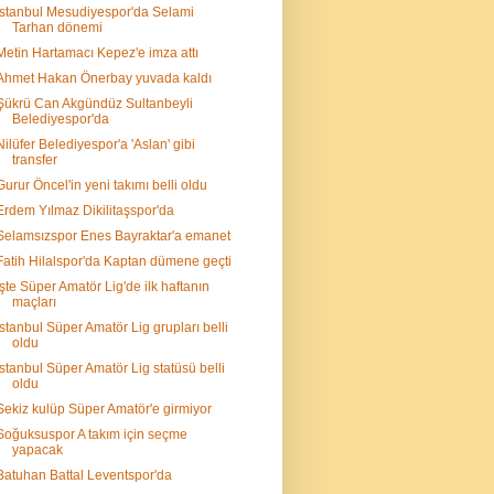
İstanbul Mesudiyespor'da Selami
Tarhan dönemi
Metin Hartamacı Kepez'e imza attı
Ahmet Hakan Önerbay yuvada kaldı
Şükrü Can Akgündüz Sultanbeyli
Belediyespor'da
Nilüfer Belediyespor'a 'Aslan' gibi
transfer
Gurur Öncel'in yeni takımı belli oldu
Erdem Yılmaz Dikilitaşspor'da
Selamsızspor Enes Bayraktar'a emanet
Fatih Hilalspor'da Kaptan dümene geçti
İşte Süper Amatör Lig'de ilk haftanın
maçları
İstanbul Süper Amatör Lig grupları belli
oldu
İstanbul Süper Amatör Lig statüsü belli
oldu
Sekiz kulüp Süper Amatör'e girmiyor
Soğuksuspor A takım için seçme
yapacak
Batuhan Battal Leventspor'da